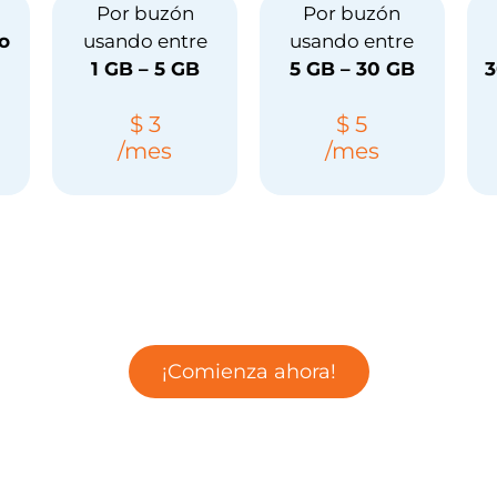
Por buzón
Por buzón
o
usando entre
usando entre
1 GB – 5 GB
5 GB – 30 GB
3
$ 3
$ 5
/mes
/mes
¡Comienza ahora!​