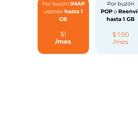
Por buzón
IMAP
Por buzón
usando
hasta 1
POP
o
Reenví
GB
hasta 1 GB
$1
$ 1.00
/mes
/mes